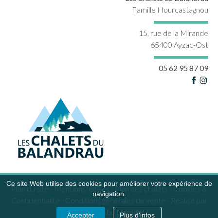
Famille Hourcastagnou
15, rue de la Mirande
65400 Ayzac-Ost
05 62 95 87 09
Ce site Web utilise des cookies pour améliorer votre expérience de
Plan du site
-
Mentions légales
-
Plan des chalets
-
Cookies &
navigation.
Confidentialité
-
Conditions générales de vente
- Réalisé par
Agence Tribu Nomade
Accepter
Plus d'infos