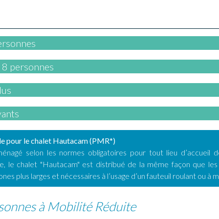
ersonnes
 8 personnes
lus
yants
le pour le chalet Hautacam (PMR*)
ménagé selon les normes obligatoires pour tout lieu d’accueil 
e, le chalet "Hautacam" est distribué de la même façon que les
nes plus larges et nécessaires à l’usage d’un fauteuil roulant ou à m
sonnes à Mobilité Réduite