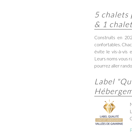
5 chalets
& 1 chale
Construits en 202
confortables. Chac
évite le vis-à-vis
Leurs noms vous ra
pourrez aller rando
Label "Qu
Hébergem
N
L
G
P