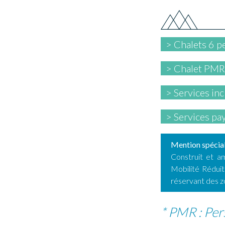
> Chalets 6 p
> Chalet PMR
> Services inc
> Services pa
Mention spécia
Construit et a
Mobilité Réduit
réservant des zo
* PMR : Per