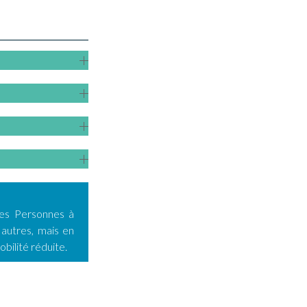
des Personnes à
 autres, mais en
obilité réduite.